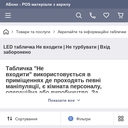
АБокс - POS матеріали з акрилу
Товари та послуги
Акрилайти та інформаційні таблички
LED табличка Не входити | Не турбувати | Вхід
заборонено
Табличка "Не
входити"
використовується в
приміщеннях де проходять певні
маніпуляції, є кімната персоналу,
операційна або виробництво. За
допомогою таблички ви можете
Показати все
звернути увагу відвідувача на заборону
входу. Акрилайт підходить для
медпункту, лікарні, кабінету
Сортування
0
Фільтри
флюрографії, маніпуляційної, складів,