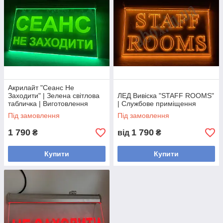
Акрилайт "Сеанс Не
Заходити" | Зелена світлова
ЛЕД Вивіска "STAFF ROOMS"
табличка | Виготовлення
| Службове приміщення
Під замовлення
Під замовлення
1 790
1 790
₴
від
₴
Купити
Купити