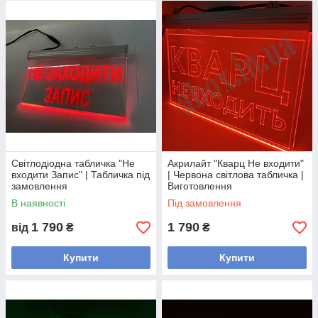
виробничих приміщень і т.д.
LED-вивіска
споживає мало енергії.
Видима на відстані до 200м. У комплекті
йде блок живлення.
Світлодіодна табличка "Не
Акрилайт "Кварц Не входити"
входити Запис" | Табличка під
| Червона світлова табличка |
замовлення
Виготовлення
В наявності
Під замовлення
1 790
1 790
від
₴
₴
Купити
Купити