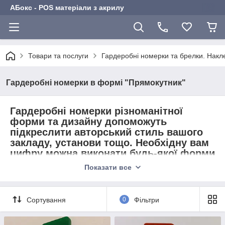
АБокс - POS матеріали з акрилу
Товари та послуги
Гардеробні номерки та брелки. Накл
Гардеробні номерки в формі "Прямокутник"
Гардеробні номерки
різноманітної
форми та дизайну допоможуть
підкреслити авторський стиль вашого
закладу, установи тощо. Необхідну вам
цифру можна виконати будь-якої форми
та кольору в кольоровій гамі Oracal.
Показати все
Нумерація клеїться на обрану вами
акрилову основу. Вона міцно
тримається на основі, відклеїти
Сортування
0
Фільтри
практично неможливо.