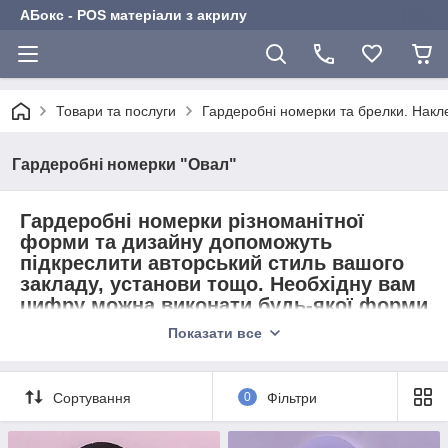
АБокс - POS матеріали з акрилу
Товари та послуги
Гардеробні номерки та брелки. Накл
Гардеробні номерки "Овал"
Гардеробні номерки
різноманітної
форми та дизайну допоможуть
підкреслити авторський стиль вашого
закладу, установи тощо. Необхідну вам
цифру можна виконати будь-якої форми
та кольору в кольоровій гамі Oracal.
Показати все
Нумерація клеїться на обрану вами
акрилову основу. Вона міцно
тримається на основі, відклеїти
Сортування
0
Фільтри
практично неможливо.