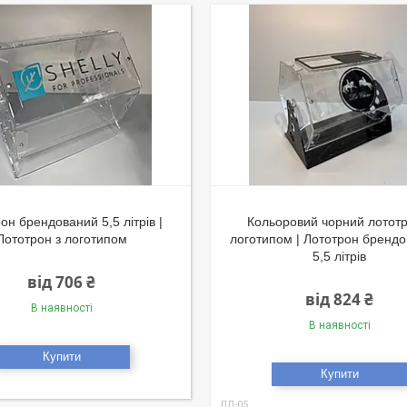
он брендований 5,5 літрів |
Кольоровий чорний лототр
Лототрон з логотипом
логотипом | Лототрон брендо
5,5 літрів
від 706 ₴
від 824 ₴
В наявності
В наявності
Купити
Купити
ЛЛ-05