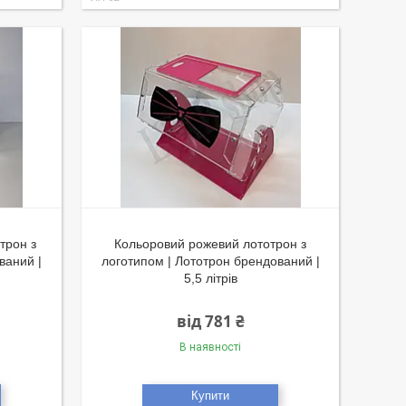
трон з
Кольоровий рожевий лототрон з
ваний |
логотипом | Лототрон брендований |
5,5 літрів
від 781 ₴
В наявності
Купити