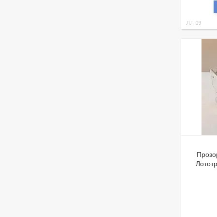
ЛЛ-09
Прозо
Лототр