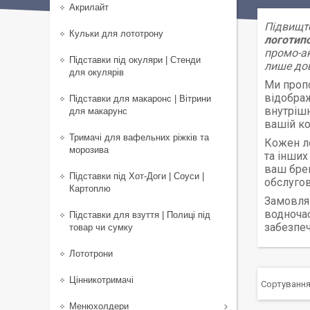
Акрилайт
Підвищте
Кульки для лототрону
логотип
промо-ак
Підставки під окуляри | Стенди
лише дов
для окулярів
Ми проп
відображ
Підставки для макаронс | Вітрини
внутрішн
для макарунс
вашій ко
Тримачі для вафельних ріжків та
Кожен ло
морозива
та інших
ваш брен
Підставки під Хот-Доги | Соуси |
обслугов
Картоплю
Замовляй
водночас
Підставки для взуття | Полиці під
забезпеч
товар чи сумку
Лототрони
Цінникотримачі
Менюхолдери