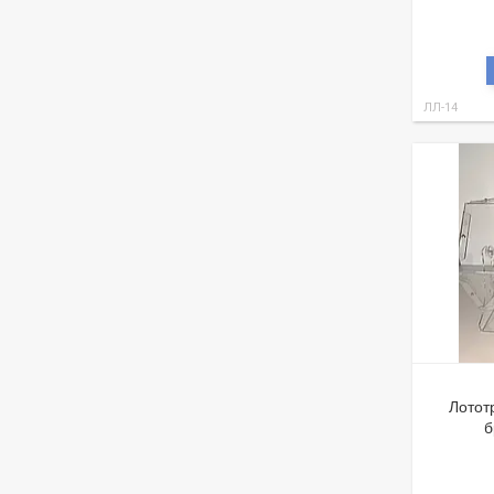
ЛЛ-14
Лотот
б