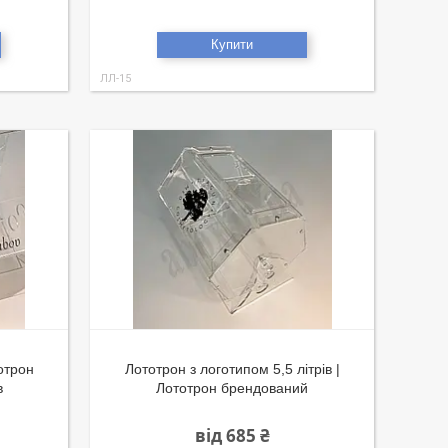
Купити
ЛЛ-15
отрон
Лототрон з логотипом 5,5 літрів |
в
Лототрон брендований
від 685 ₴