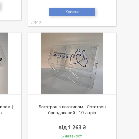
Купити
ЛЛ-13
типом |
Лототрон з логотипом | Лототрон
в
брендований | 10 літрів
від 1 263 ₴
В наявності