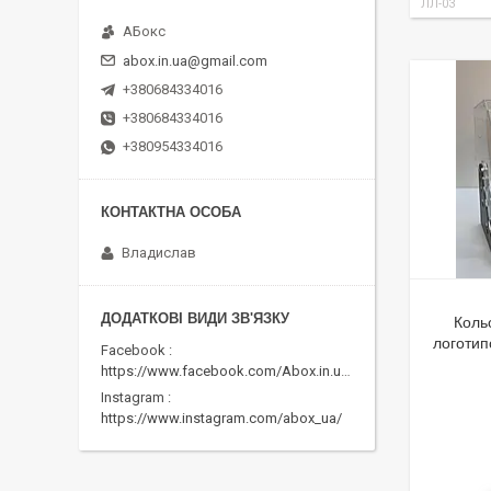
ЛЛ-03
АБокс
abox.in.ua@gmail.com
+380684334016
+380684334016
+380954334016
Владислав
Коль
логотип
Facebook
https://www.facebook.com/Abox.in.ua/
Instagram
https://www.instagram.com/abox_ua/