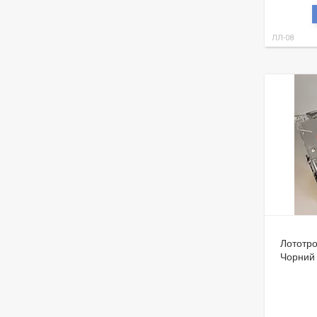
ЛЛ-08
Лототро
Чорний 