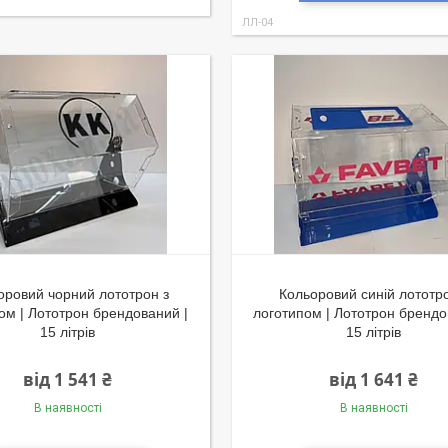
ЛЛ-04
оровий чорний лототрон з
Кольоровий синій лототро
ом | Лототрон брендований |
логотипом | Лототрон брендо
15 літрів
15 літрів
від 1 541 ₴
від 1 641 ₴
В наявності
В наявності