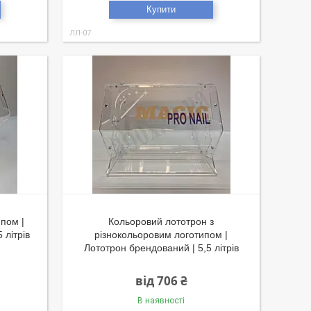
Купити
ЛЛ-07
ипом |
Кольоровий лототрон з
 літрів
різнокольоровим логотипом |
Лототрон брендований | 5,5 літрів
від 706 ₴
В наявності