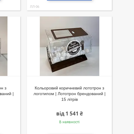
ЛЛ-06
н з
Кольоровий коричневий лототрон з
ваний |
логотипом | Лототрон брендований |
15 літрів
від 1 541 ₴
В наявності