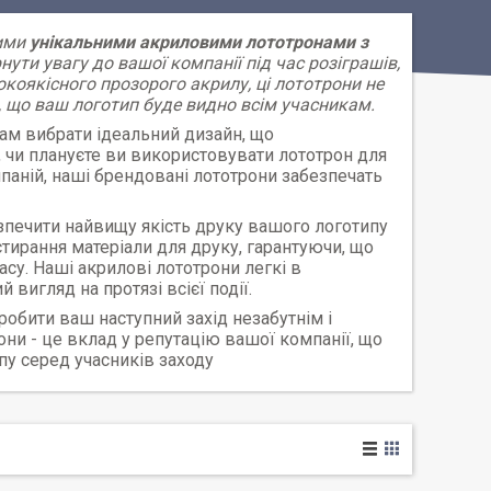
шими
унікальними акриловими лототронами з
нути увагу до вашої компанії під час розіграшів,
окоякісного прозорого акрилу, ці лототрони не
и, що ваш логотип буде видно всім учасникам.
м вибрати ідеальний дизайн, що
 чи плануєте ви використовувати лототрон для
паній, наші брендовані лототрони забезпечать
зпечити найвищу якість друку вашого логотипу
тирання матеріали для друку, гарантуючи, що
су. Наші акрилові лототрони легкі в
вигляд на протязі всієї події.
робити ваш наступний захід незабутнім і
ни - це вклад у репутацію вашої компанії, що
пу серед учасників заходу