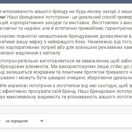
 впізнаваність вашого бренду на будь-якому заході з на
ом
! Наші брендовані лототрони - це ідеальний спосіб привер
цій, корпоративних заходів та виставок. Виготовлені з вис
говічні та надійні, але й естетично привабливі, гарантуюч
онуємо повністю налаштоване брендування, дозволяючи ва
атиме вашу марку з найкращого боку. Незалежно від того,
іх корпоративних потреб або для зовнішніх рекламних кам
мпанії виділення з натовпу.
тотрон ретельно виготовляється на замовлення, щоб забе
 брендових елементів. Ми використовуємо лише стійкі до с
д залишиться яскравим та помітним протягом тривалого ча
уванні і можуть бути швидко очищені, зберігаючи ідеальний 
те акрилові лототрони з логотипом від нас сьогодні, щоб з
 ефективно просувати свій бренд. Наші брендовані лототро
ує максимальну видимість та впізнаваність вашого логоти