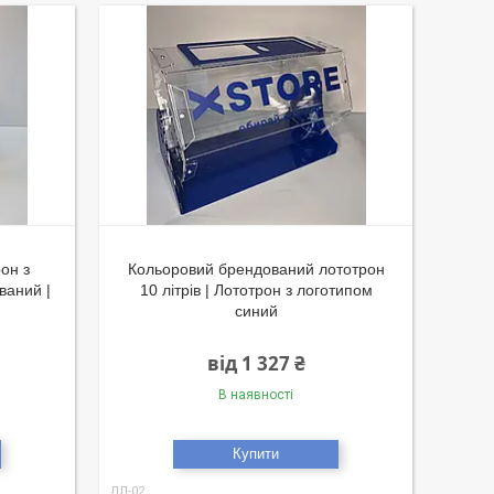
он з
Кольоровий брендований лототрон
ваний |
10 літрів | Лототрон з логотипом
синий
від 1 327 ₴
В наявності
Купити
ЛЛ-02