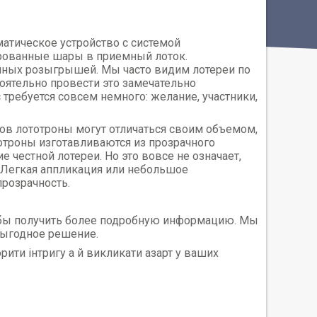
атическое устройство с системой
ованные шары в приемный лоток.
йных розыгрышей. Мы часто видим лотереи по
тоятельно провести это замечательно
требуется совсем немного: желание, участники,
ков лототроны могут отличаться своим объемом,
тотроны изготавливаются из прозрачного
е честной лотереи. Но это вовсе не означает,
. Легкая аппликация или небольшое
прозрачность.
бы получить более подробную информацию. Мы
выгодное решение.
рити інтригу а й викликати азарт у ваших