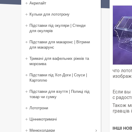
Акрилайт
Кульки для лототрону
Підставки під окуляри | Стенди
для окулярів
Підставки для макаронс | Вітрини
для макарунс
Тримачі для вафельних ріжків та
морозива
что лот
Підставки під Хот-Доги | Соуси |
изображе
Картоплю
Если вы
Підставки для взуття | Полиці під
товар чи сумку
с радос
Також м
Лототрони
гравців 
Цінникотримачі
ІНШІ НО
Менюхолдери