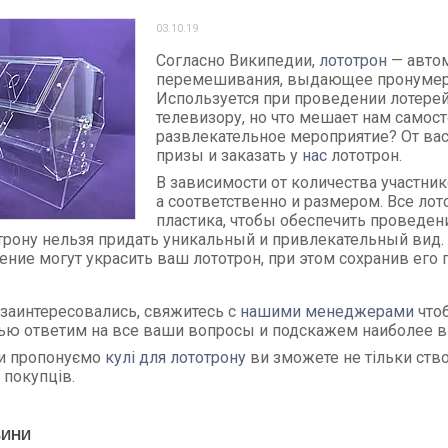
03.10.19
Согласно Википедии,
лототрон
— автом
перемешивания, выдающее пронумер
Используется при проведении лотере
телевизору, но что мешает нам самос
развлекательное мероприятие? От вас 
призы и заказать у
нас
лототрон.
В зависимости от количества участни
а соответственно и размером. Все ло
пластика, чтобы обеспечить проведени
отрону нельзя придать уникальный и привлекательный вид
ние могут украсить ваш лототрон, при этом сохранив его 
 заинтересовались, свяжитесь с
нашими м
енеджерами
что
тью ответим на все ваши вопросы и подскажем наиболее 
и пропонуємо
кулі для лототрону
ви зможете не тільки ство
і покупців.
ВИНИ