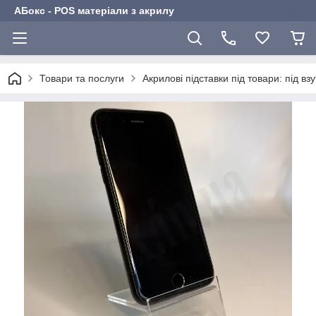
АБокс - POS матеріали з акрилу
Товари та послуги
Акрилові підставки під товари: під взу