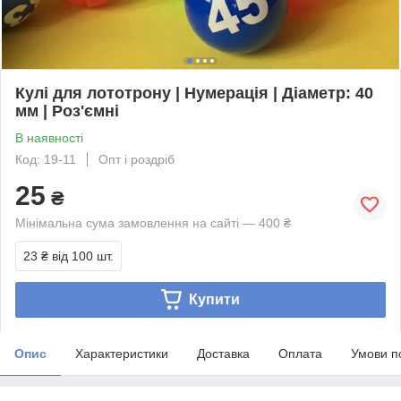
Кулі для лототрону | Нумерація | Діаметр: 40
мм | Роз'ємні
В наявності
Код: 19-11
Опт і роздріб
25
₴
Мінімальна сума замовлення на сайті — 400 ₴
23 ₴
від 100 шт.
Купити
Опис
Характеристики
Доставка
Оплата
Умови п