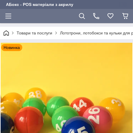
АБокс - POS матеріали з акрилу
Товари та послуги
Лототрони, лотобокси та кульки для 
Новинка