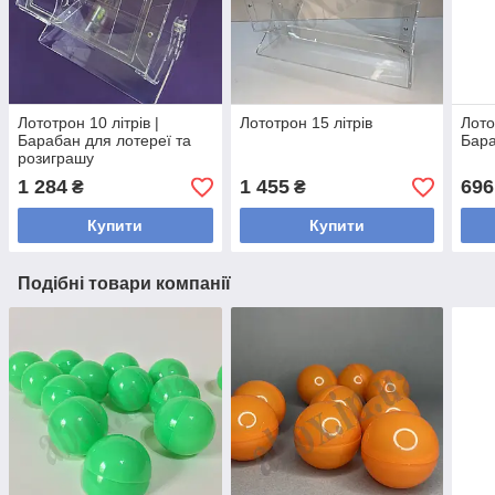
Лототрон 10 літрів |
Лототрон 15 літрів
Лото
Барабан для лотереї та
Бара
розиграшу
1 284
1 455
696
₴
₴
Купити
Купити
Подібні товари компанії