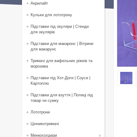
Акрилайт
Кульки для лототрону
Підставки під окуляри | Стенди
для окулярів
Підставки для макаронс | Вітрини
для макарунс
Тримачі для вафельних ріжків та
морозива
Підставки під Хот-Доги | Соуси |
Картоплю
Підставки для взуття | Полиці під
товар чи сумку
Лототрони
Цінникотримачі
Менюхолдери