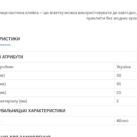
ниця настінна клейка — цю візитку можна використовувати де завгодно,
приклеїти без жодних зуси
РИСТИКИ
І АТРИБУТИ
иробник
Україна
мм)
50
мм)
95
(мм)
20
матеріалу (мм)
2
УВАЛЬНИЦЬКІ ХАРАКТЕРИСТИКИ
к
АБокс