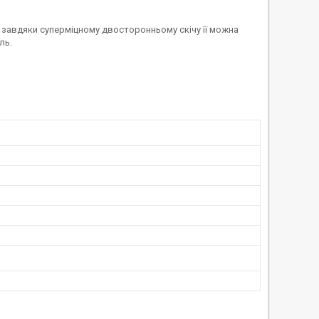
 завдяки суперміцному двосторонньому скічу її можна
ль.