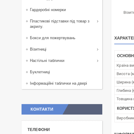
Гардеробні номерки
Візит
Пластикові підставки під товар з
акрилу.
Бокси для пожертвувань
ХАРАКТЕ
Візитниці
ОСНОВН
Настільні таблички
Країна в
Буклетниці
Висота (
Ширина (
Інформаційні таблички на двері
Глибина 
Товщина 
КОРИСТ
КОНТАКТИ
Виробни