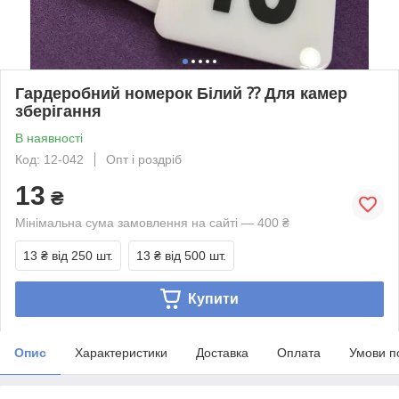
Гардеробний номерок Білий ⁇ Для камер
зберігання
В наявності
Код: 12-042
Опт і роздріб
13
₴
Мінімальна сума замовлення на сайті — 400 ₴
13 ₴
від 250 шт.
13 ₴
від 500 шт.
Купити
Опис
Характеристики
Доставка
Оплата
Умови п