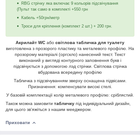
RBG стрічку яка включає 9 кольорів підсвічування
(Пульт так само в комплекті +550 грн
Кабель +50грн/метр
Троси для кріплення (комплект 2 шт.) + 200 грн.
Акрилайт WC
або
світлова табличка для туалету
виготовлена з прозорого пластику та металевого профілю. На
прозорому матеріалі (оргскло) нанесений текст. Текст
виконаний у вигляді контурного заповнення букв і
підсвічується з допомогою лэд стрічки. Світлова стрічка
вбудована всередину профілю
Табличка з підсвічуванням зверху оснащена підвісами.
Призначення: компенсувати високі стелі.
У базовій комплектації колір металевого профілю: сріблястий.
Також можна замовити
табличку
під індивідуальний дизайн,
для цього зв'яжіться з нашим мееджером.
Приховати