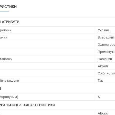
РИСТИКИ
І АТРИБУТИ
иробник
Україна
ання
Всередині
Одностор
Прямокут
становки
Навісний
Акрил
Сріблясти
ійна кишеня
Так
И
акрилу (мм)
5
УВАЛЬНИЦЬКІ ХАРАКТЕРИСТИКИ
к
АБокс