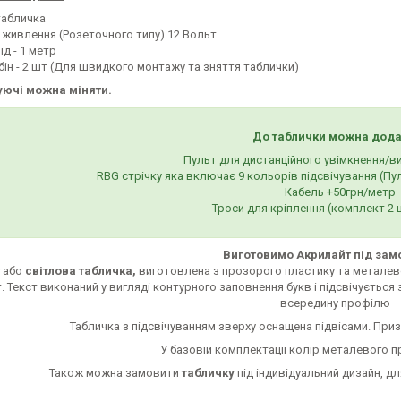
табличка
 живлення (Розеточного типу) 12 Вольт
д - 1 метр
бін - 2 шт (Для швидкого монтажу та зняття таблички)
уючі можна міняти.
До таблички можна дода
Пульт для дистанційного увімкнення/в
RBG стрічку яка включає 9 кольорів підсвічування (Пу
Кабель +50грн/метр
Троси для кріплення (комплект 2 ш
Виготовимо Акрилайт під зам
т
або
світлова табличка,
виготовлена з прозорого пластику та металев
. Текст виконаний у вигляді контурного заповнення букв і підсвічується
всередину профілю
Табличка з підсвічуванням зверху оснащена підвісами. Приз
У базовій комплектації колір металевого п
Також можна замовити
табличку
під індивідуальний дизайн, д