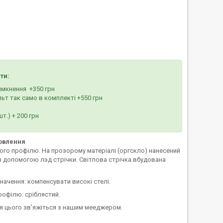
ти:
имкнення +350 грн
льт так само в комплекті +550 грн
т.) + 200 грн
овлення
ого профілю. На прозорому матеріалі (оргскло) нанесений
 з допомогою лэд стрічки. Світлова стрічка вбудована
начення: компенсувати високі стелі.
рофілю: сріблястий.
ля цього зв'яжіться з нашим мееджером.