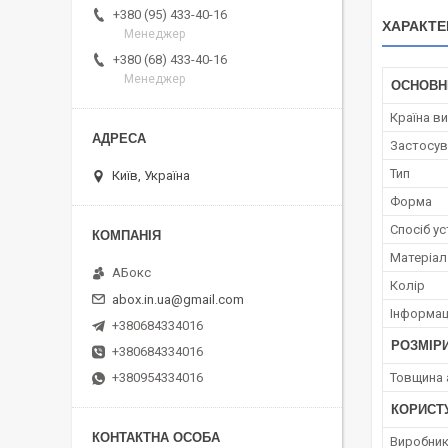
+380 (95) 433-40-16
ХАРАКТЕ
Менеджер
+380 (68) 433-40-16
Менеджер
ОСНОВН
Країна в
Застосув
Тип
Київ, Україна
Форма
Спосіб у
Матеріал
АБокс
Колір
abox.in.ua@gmail.com
Інформац
+380684334016
РОЗМІР
+380684334016
Товщина 
+380954334016
КОРИСТ
Виробни