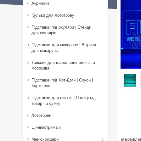
Акрилайт
Кульки для лототрону
Підставки під окуляри | Стенди
для окулярів
Підставки для макаронс | Вітрини
для макарунс
Тримачі для вафельних ріжків та
морозива
Підставки під Хот-Доги | Соуси |
Картоплю
Підставки для взуття | Полиці під
товар чи сумку
Лототрони
Цінникотримачі
Менюхолдери
В компле