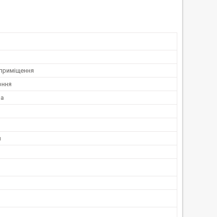
 приміщення
оння
на
й