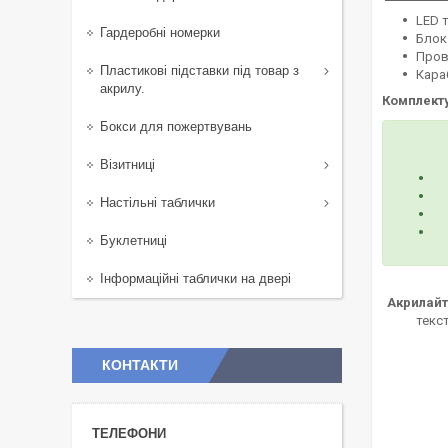
LED 
Гардеробні номерки
Блок
Прові
Пластикові підставки під товар з
Кара
акрилу.
Комплект
Бокси для пожертвувань
Візитниці
Настільні таблички
Буклетниці
Інформаційні таблички на двері
Акрилай
текст
КОНТАКТИ