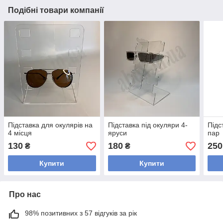
Подібні товари компанії
Підставка для окулярів на
Підставка під окуляри 4-
Підс
4 місця
яруси
пар
130
180
250
₴
₴
Купити
Купити
Про нас
98% позитивних з 57 відгуків за рік