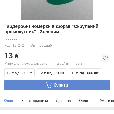
Гардеробні номерки в формі "Скрулений
прямокутник" | Зелений
В наявності
Код: 12-242
Опт і роздріб
13
₴
Мінімальна сума замовлення на сайті — 400 ₴
12 ₴
від 250 шт.
12 ₴
від 500 шт.
12 ₴
від 1000 шт.
Купити
Опис
Характеристики
Доставка
Оплата
Умови п