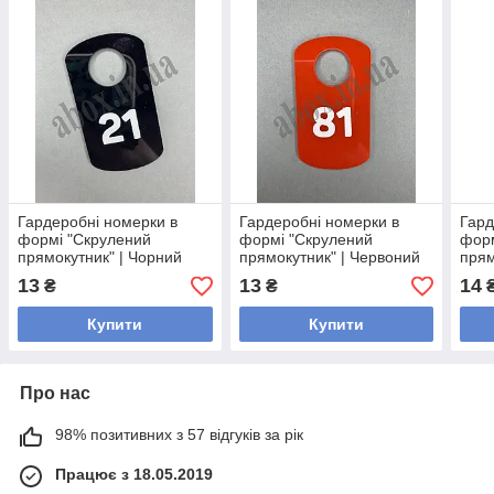
Гардеробні номерки в
Гардеробні номерки в
Гард
формі "Скрулений
формі "Скрулений
форм
прямокутник" | Чорний
прямокутник" | Червоний
прям
13
13
14
₴
₴
Купити
Купити
Про нас
98% позитивних з 57 відгуків за рік
Працює з 18.05.2019