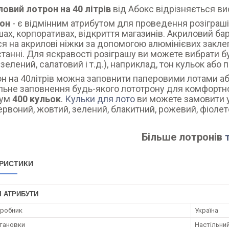
овий лотрон на 40 літрів
від Абокс відрізняється ви
он
- є відмінним атрибутом для проведення розіграшів
шах, корпоративах, відкриття магазинів. Акриловий бар
ся на акрилові ніжки за допомогою алюмінієвих заклеп
танні. Для яскравості розіграшу ви можете вибрати б
зелений, салатовий і т.д.), наприклад, тон кульок або 
н на 40літрів можна заповнити паперовими лотами а
ьне заповнення будь-якого лототрону для комфортно
ум
400 кульок
.
Кульки для лото
ви можете замовити у 
червоний, жовтий, зелений, блакитний, рожевий, фіолет
Більше лотронів
РИСТИКИ
І АТРИБУТИ
иробник
Україна
становки
Настільни