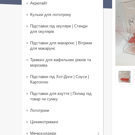
Акрилайт
Кульки для лототрону
Підставки під окуляри | Стенди
для окулярів
Підставки для макаронс | Вітрини
для макарунс
Тримачі для вафельних ріжків та
морозива
Підставки під Хот-Доги | Соуси |
Картоплю
Підставки для взуття | Полиці під
товар чи сумку
Лототрони
Цінникотримачі
Менюхолдери