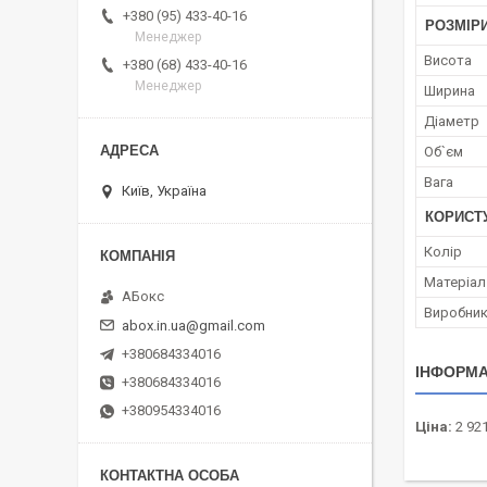
+380 (95) 433-40-16
РОЗМІР
Менеджер
Висота
+380 (68) 433-40-16
Менеджер
Ширина
Діаметр
Об`єм
Вага
Київ, Україна
КОРИСТ
Колір
Матеріал
АБокс
Виробни
abox.in.ua@gmail.com
+380684334016
ІНФОРМА
+380684334016
+380954334016
Ціна:
2 921