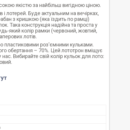
сокою якістю за найбільш вигідною ціною.
 і лотерей. Буде актуальним на вечірках,
абан з кришкою (яка їздить по рамці)
ок. Така конструкція надійна та проста у
удь-який колір рамки (червоний, жовтий,
паперових лотів.
бо пластиковими роз'ємними кульками.
го обертання – 70%. Цей лототрон вміщує
нас. Вибирайте свій колір кульок для лото:
овий.
тут
й