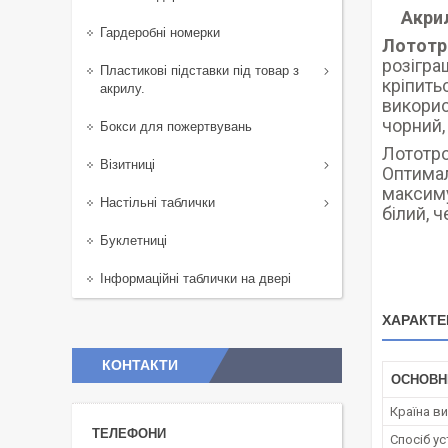
Акрил
Гардеробні номерки
Лототр
розігра
Пластикові підставки під товар з
кріпить
акрилу.
викорис
чорний, 
Бокси для пожертвувань
Лототро
Візитниці
Оптимал
максим
Настільні таблички
білий, 
Буклетниці
Інформаційні таблички на двері
ХАРАКТЕ
КОНТАКТИ
ОСНОВН
Країна в
Спосіб у