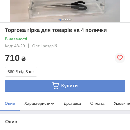
Торгова гірка для товарів на 4 полички
В наявності
Код: 43-29
Опт і роздріб
710
₴
660 ₴
від 5 шт.
Купити
Опис
Характеристики
Доставка
Оплата
Умови п
Опис