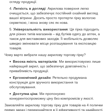
огляду продукції.
Легкість в догляді
: Акрилова поверхня легко
очищується, що забезпечує постійний охайний вигляд
вашої вітрини. Досить просто протерти гірку вологою
серветкою, і вона знову сяє як нова.
Універсальність використання
: Ця гірка підходить
для різних типів магазинів – від бутіків одягу до аптек, а
також для виставкових заходів. Її мобільність дозволяє
швидко змінювати місце розташування та експозицію
товарів.
Чому варто вибрати нашу акрилову торгову гірку?
Висока якість матеріалів
: Ми використовуємо лише
найкращий акрил, що забезпечує довговічність і
привабливість продукції.
Ергономічний дизайн
: Ретельно продумана
конструкція для зручного використання та
обслуговування.
Доступна ціна
: Ми пропонуємо
конкурентоспроможну ціну без компромісів у якості.
Замовляйте акрилову торгову гірку для товарів на 4 полички
прямо зараз і переконайтеся в її ефективності та надійності.