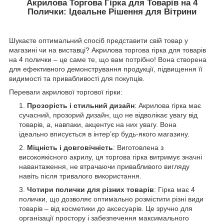
Акрилова Торгова Гірка для Товарів на 4
Полички: Ідеальне Рішення для Вітрини
Шукаєте оптимальний спосіб представити свій товар у
магазині чи на виставці? Акрилова торгова гірка для товарів
на 4 полички – це саме те, що вам потрібно! Вона створена
для ефективного демонстрування продукції, підвищення її
видимості та привабливості для покупців.
Переваги акрилової торгової гірки:
Прозорість і стильний дизайн
: Акрилова гірка має
сучасний, прозорий дизайн, що не відволікає увагу від
товарів, а, навпаки, акцентує на них увагу. Вона
ідеально вписується в інтер’єр будь-якого магазину.
Міцність і довговічність
: Виготовлена з
високоякісного акрилу, ця торгова гірка витримує значні
навантаження, не втрачаючи привабливого вигляду
навіть після тривалого використання.
Чотири полички для різних товарів
: Гірка має 4
полички, що дозволяє оптимально розмістити різні види
товарів – від косметики до аксесуарів. Це зручно для
організації простору і забезпечення максимального