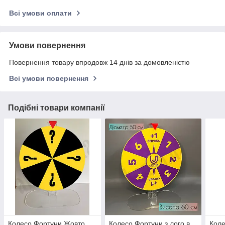
Всі умови оплати
Умови повернення
Повернення товару впродовж 14 днів за домовленістю
Всі умови повернення
Подібні товари компанії
Колесо Фортуни Жовто
Колесо Фортуни з лого в
Коле