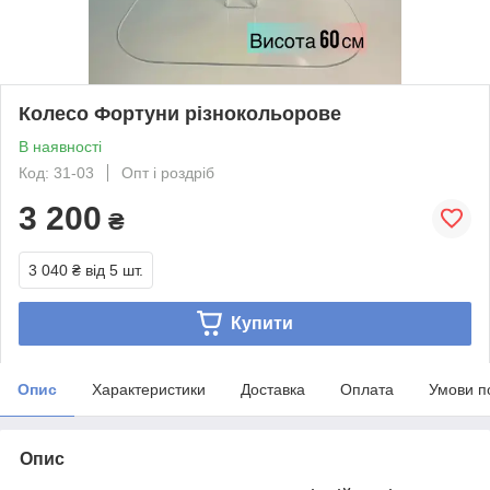
Колесо Фортуни різнокольорове
В наявності
Код: 31-03
Опт і роздріб
3 200
₴
3 040 ₴
від 5 шт.
Купити
Опис
Характеристики
Доставка
Оплата
Умови п
Опис