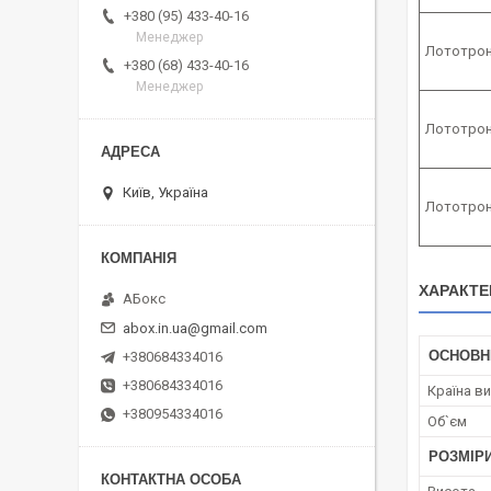
+380 (95) 433-40-16
Менеджер
Лототрон 
+380 (68) 433-40-16
Менеджер
Лототрон 
Київ, Україна
Лототрон 
ХАРАКТЕ
АБокс
abox.in.ua@gmail.com
ОСНОВН
+380684334016
+380684334016
Країна в
+380954334016
Об`єм
РОЗМІР