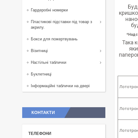
Буд
Гардеробні номерки
кришкою
нано
Пластикові підставки під товар з
бу
акрилу.
*Надс
Бокси для пожертвувань
Така к
яки
Візитниці
паперов
Настільні таблички
Буклетниці
Інформаційні таблички на двері
Лототрон 
Лототрон 
КОНТАКТИ
Лототрон 