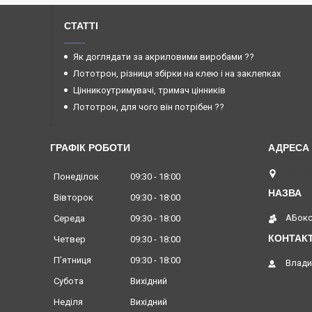
СТАТТІ
Як доглядати за акриловими виробами ??
Лототрон, різниця збірки на клею і на заклепках
Цінникоутримувачі, тримач цінників
Лототрон, для чого він потрібен ??
ГРАФІК РОБОТИ
Київ, 
Понеділок
09:30
18:00
Вівторок
09:30
18:00
АБок
Середа
09:30
18:00
Четвер
09:30
18:00
Пʼятниця
09:30
18:00
Влади
Субота
Вихідний
Неділя
Вихідний