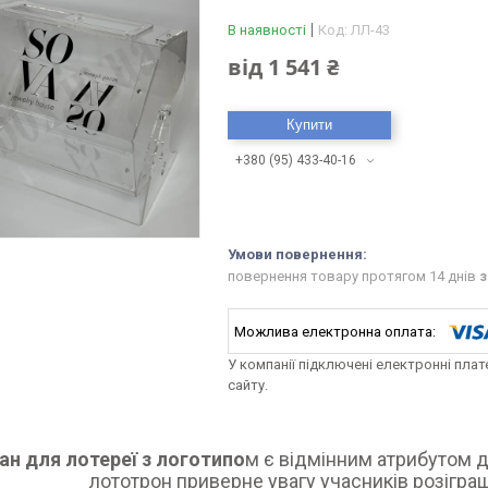
В наявності
Код:
ЛЛ-43
від
1 541 ₴
Купити
+380 (95) 433-40-16
повернення товару протягом 14 днів
з
У компанії підключені електронні пла
сайту.
ан для лотереї з логотипо
м є відмінним атрибутом д
лототрон приверне увагу учасників розігра