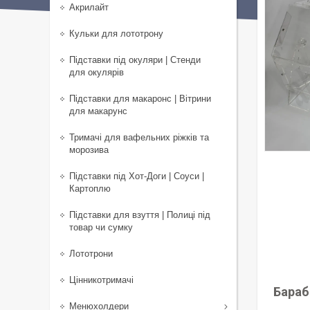
Акрилайт
Кульки для лототрону
Підставки під окуляри | Стенди
для окулярів
Підставки для макаронс | Вітрини
для макарунс
Тримачі для вафельних ріжків та
морозива
Підставки під Хот-Доги | Соуси |
Картоплю
Підставки для взуття | Полиці під
товар чи сумку
Лототрони
Цінникотримачі
Бараб
Менюхолдери