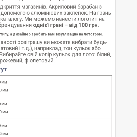
ідкриття магазинів. Акриловий барабан з
а допомогою алюмінієвих заклепок. На грань
з каталогу. Ми можемо нанести логотип на
ь брендування
однієї грані – від 100 грн.
ипу, а дизайнер зробить вам візуалізацію на лототрон
і.
равості розіграшу ви можете вибрати будь-
товий і т.д.), наприклад, тон кульок або
ибирайте свій колір кульок для лото: білий,
 рожевий, фіолетовий.
тут
0 мм
0 мм
0 мм
0 мм
0 мм
5 мм