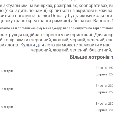
е актуальним на вечірках, розіграшах, корпоративах, в
 (яка їздить по рамці) кріпиться на акрилові ніжки з
ситься логотип із плівки Oracal у будь-якому кольорі 
дь-яку грань (крім грані з рамкою) або на всі. Вартіст
илайте свій логотип нашому менеджеру, вас зорієнтують по вартості логот
онструкція надійна та проста у використанні. Для яск
й колір рамки (червоний, жовтий, чорний, зелений, сала
их лотів.
Кульки для лото
ви можете замовити у нас. В
червоний, жовтий, зелений, блакитний,
Більше лотронів
Висота: 19
5 літрів
Ширина: 25
Висота: 23
7 літрів
Ширина: 25
Висота: 23
9 літрів
Ширина: 29