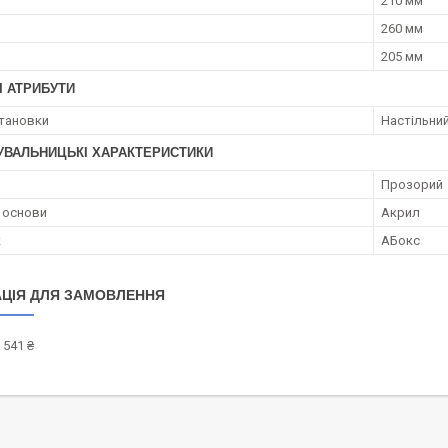
210 мм
260 мм
205 мм
І АТРИБУТИ
становки
Настільни
УВАЛЬНИЦЬКІ ХАРАКТЕРИСТИКИ
Прозорий
 основи
Акрил
к
АБокс
ЦІЯ ДЛЯ ЗАМОВЛЕННЯ
 541 ₴